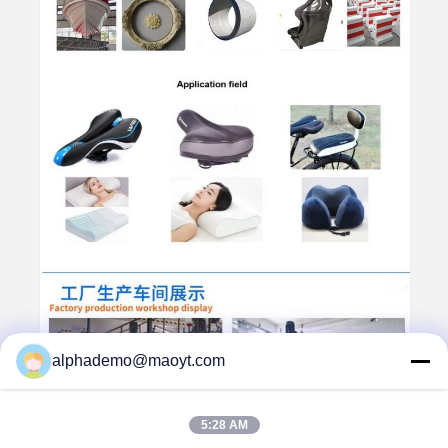
alphademo@maoyt.com
5:28 AM