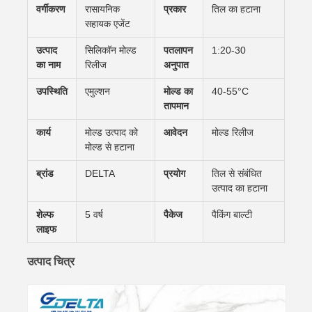
वर्गीकरण
रासायनिक
प्रकार
तिल का हटाना
सहायक एजेंट
उत्पाद
सिलिकॉन मोल्ड
पतलापन
1:20-30
का नाम
रिलीज
अनुपात
उपस्थिति
एमुल्शन
मोल्ड का
40-55°C
तापमान
कार्य
मोल्ड उत्पाद को
आवेदन
मोल्ड रिलीज
मोल्ड से हटाना
ब्रांड
DELTA
प्रयोग
तिल से संबंधित
उत्पाद का हटाना
शेल्फ
5 वर्ष
पैकेज
पैकिंग बाल्टी
लाइफ
उत्पाद चित्र