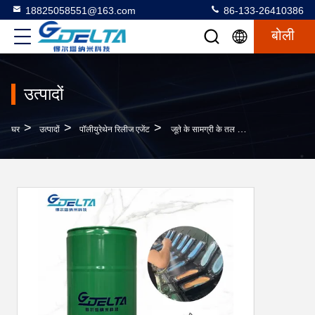
18825058551@163.com
86-133-26410386
बोली
उत्पादों
>
>
>
घर
उत्पादों
पॉलीयुरेथेन रिलीज एजेंट
जूते के सामग्री के तल के लिए पानी आधारित मोल्ड रिलीज एजेंट DT-5036