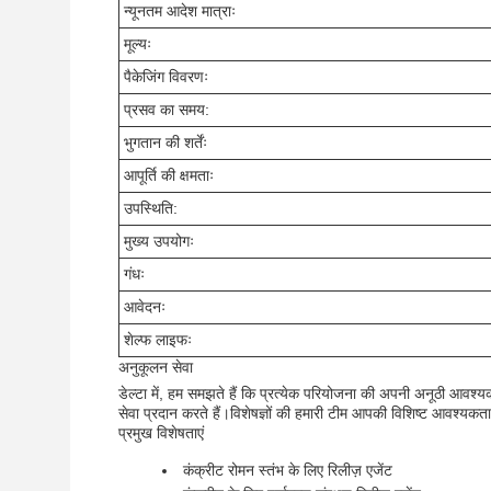
न्यूनतम आदेश मात्राः
मूल्यः
पैकेजिंग विवरणः
प्रसव का समय:
भुगतान की शर्तेंः
आपूर्ति की क्षमताः
उपस्थिति:
मुख्य उपयोगः
गंधः
आवेदनः
शेल्फ लाइफः
अनुकूलन सेवा
डेल्टा में, हम समझते हैं कि प्रत्येक परियोजना की अपनी अनूठी आवश
सेवा प्रदान करते हैं।विशेषज्ञों की हमारी टीम आपकी विशिष्ट आवश्
प्रमुख विशेषताएं
कंक्रीट रोमन स्तंभ के लिए रिलीज़ एजेंट