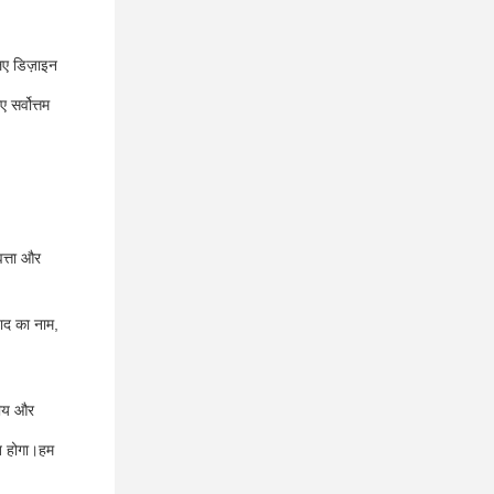
िए डिज़ाइन
सर्वोत्तम
वत्ता और
पाद का नाम,
नीय और
्त होगा।हम