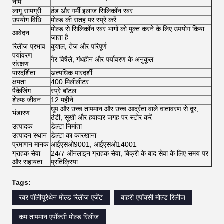
नाम
लागू सामग्री
ठंड और गर्मी इलाज सिलिकॉन रबर
उपयोग विधि
मोल्ड की सतह पर स्प्रे करें
मोल्ड से सिलिकॉन रबर भागों को मुक्त करने के लिए उपयोग किया
आवेदन
जाता है
रिलीज प्रभाव
कुशल, तेज और परिपूर्ण
पर्यावरण
गैर विषैले, गंधहीन और पर्यावरण के अनुकूल
संरक्षण
पारदर्शिता
अत्यधिक पारदर्शी
क्षमता
400 मिलीलीटर
पैकेजिंग
स्प्रे बॉटल
शेल्फ जीवन
12 महीने
धूप और उच्च तापमान और उच्च आर्द्रता वाले वातावरण से दूर,
भंडारण
ठंडी, सूखी और हवादार जगह पर स्टोर करें
उत्पादक
डेल्टा निर्माता
उत्पादन स्थान
डेल्टा का कारखाना
प्रमाणन मानक
आईएसओ9001, आईएसओ14001
ग्राहक सेवा
24/7 ऑनलाइन ग्राहक सेवा, बिक्री के बाद सेवा के लिए समय पर
और सहायता
प्रतिक्रिया
Tags:
रबर पॉलीयूरेथेन मोल्ड रिलीज एजेंट
बाहरी एपॉक्सी मोल्ड रिलीज
कम तापमान एपॉक्सी मोल्ड रिलीज