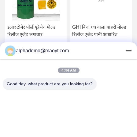
इलास्टोमेर पॉलीयूरेथेन मोल्ड
GHI बिना गंध वाला बाहरी मोल्ड
रिलीज एजेंट लगातार
रिलीज एजेंट पानी आधारित
सर्वोत्तम मूल्य प्राप्त करें
सर्वोत्तम मूल्य प्राप्त करें
alphademo@maoyt.com
4:44 AM
Good day, what product are you looking for?
GUANGZHOU DELTA TECHNOLOGY CO.,
LTD.
18825058551@163.com