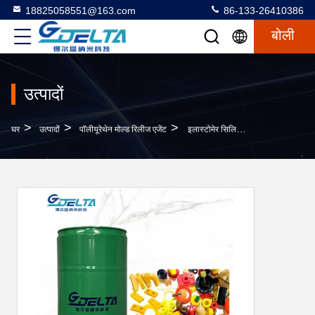
18825058551@163.com
86-133-26410386
बोली
उत्पादों
>
>
>
घर
उत्पादों
पॉलीयूरेथेन मोल्ड रिलीज एजेंट
इलास्टोमेर सिलिकॉन मोल्ड्स के लिए अवशेष मुक्त रैपिड रिलीज एजेंट