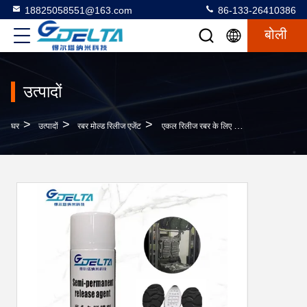
18825058551@163.com
86-133-26410386
बोली
उत्पादों
>
>
>
घर
उत्पादों
रबर मोल्ड रिलीज एजेंट
एकल रिलीज रबर के लिए डबल डेंसिटी आउटसोल रबर मोल्ड रिलीज एजेंट