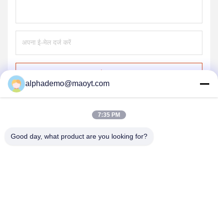
भेजना
alphademo@maoyt.com
7:35 PM
Good day, what product are you looking for?
GUANGZHOU DELTA TECHNOLOGY CO.,
LTD.
18825058551@163.com